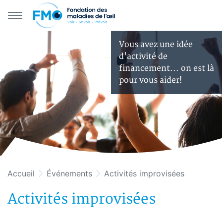
Aller au menu principal
Aller au contenu principal
Vous avez une idée
d'activité de
financement... on est là
pour vous aider!
Accueil
Événements
Activités improvisées
Activités improvisées